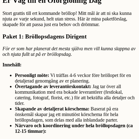
Er Väg till en Oförglömlig Dag
Stort grattis till ert kommande bröllop! Mitt mål är att ni ska kunna
njuta av varje sekund, helt utan stress. Här är mina paketförslag,
skapade för att passa just era behov och drömmar.
Paket 1: Bröllopsdagens Dirigent
För er som har planerat det mesta själva men vill kunna slappna av
och njuta fullt ut på er bröllopsdag.
Innehåll:
Personligt möte:
Vi träffas 4-6 veckor före bröllopet för en
detaljerad genomgång av er planering.
Övertagande av leverantörskontakt:
Jag tar över all
kommunikation med era bokade leverantörer (festlokal,
catering, fotograf, florist, etc.) för att bekräfta alla detaljer och
tider.
Skapande av detaljerat körschema:
Baserat på era
önskemål skapar jag ett minutiöst körschema för hela
bröllopsdagen, som delas med alla inblandade parter.
Närvaro och koordinering under hela bröllopsdagen (ca
12-15 timmar):