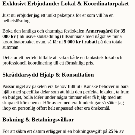
Exklusivt Erbjudande: Lokal & Koordinatorpaket
Just nu erbjuder jag ett unikt paketpris för er som vill ha en
helhetslösning.
Boka den lantliga och charmiga festlokalen
Annersagård
för
35
000 kr
(inklusive slutstädning) tillsammans med något av mina
koordinatorpaket ovan, så får ni
5 000 kr i rabatt
på den totala
summan.
Detta är ett perfekt tillfälle att säkra både en fantastisk lokal och
professionell koordinering till ett förmånligt pris.
Skräddarsydd Hjälp & Konsultation
Passar inget av paketen era behov fullt ut? Kanske behöver ni bara
hjälp med specifika delar som att hitta den perfekta lokalen, ta fram
en budget, bolla idéer under några timmar eller få hjälp med att
skapa ett körschema. Hör av er med era funderingar så sätter jag
ihop en personlig offert helt anpassad efter era önskemål.
Bokning & Betalningsvillkor
För att säkra ert datum erlägger ni en bokningsavgift på
25%
av