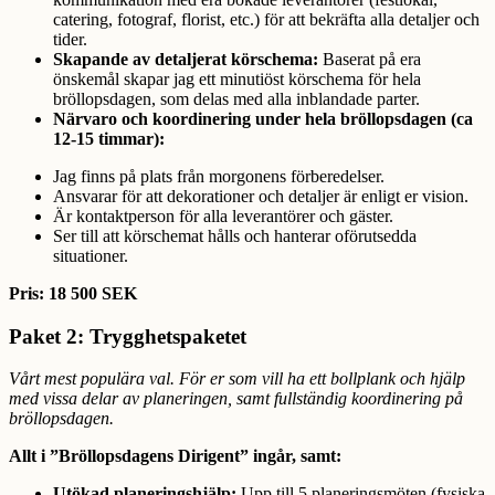
catering, fotograf, florist, etc.) för att bekräfta alla detaljer och
tider.
Skapande av detaljerat körschema:
Baserat på era
önskemål skapar jag ett minutiöst körschema för hela
bröllopsdagen, som delas med alla inblandade parter.
Närvaro och koordinering under hela bröllopsdagen (ca
12-15 timmar):
Jag finns på plats från morgonens förberedelser.
Ansvarar för att dekorationer och detaljer är enligt er vision.
Är kontaktperson för alla leverantörer och gäster.
Ser till att körschemat hålls och hanterar oförutsedda
situationer.
Pris: 18 500 SEK
Paket 2: Trygghetspaketet
Vårt mest populära val. För er som vill ha ett bollplank och hjälp
med vissa delar av planeringen, samt fullständig koordinering på
bröllopsdagen.
Allt i ”Bröllopsdagens Dirigent” ingår, samt:
Utökad planeringshjälp:
Upp till 5 planeringsmöten (fysiska