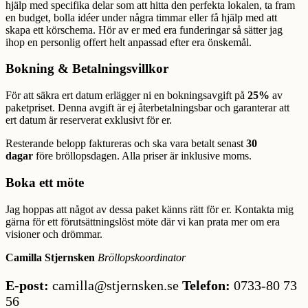
hjälp med specifika delar som att hitta den perfekta lokalen, ta fram
en budget, bolla idéer under några timmar eller få hjälp med att
skapa ett körschema. Hör av er med era funderingar så sätter jag
ihop en personlig offert helt anpassad efter era önskemål.
Bokning & Betalningsvillkor
För att säkra ert datum erlägger ni en bokningsavgift på
25%
av
paketpriset. Denna avgift är ej återbetalningsbar och garanterar att
ert datum är reserverat exklusivt för er.
Resterande belopp faktureras och ska vara betalt senast
30
dagar
före bröllopsdagen. Alla priser är inklusive moms.
Boka ett möte
Jag hoppas att något av dessa paket känns rätt för er. Kontakta mig
gärna för ett förutsättningslöst möte där vi kan prata mer om era
visioner och drömmar.
Camilla Stjernsken
Bröllopskoordinator
E-post:
camilla@stjernsken.se
Telefon:
0733-80 73
56