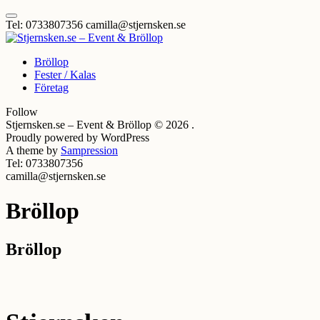
Skip
Click
to
Tel: 0733807356
camilla@stjernsken.se
to
content
toggle
navigation
Skapar minnesvärda Events & Bröllop
Bröllop
menu.
Stjernsken.se – Event & Bröllop
Fester / Kalas
Företag
Follow
Stjernsken.se – Event & Bröllop © 2026 .
Proudly powered by WordPress
A theme by
Sampression
Tel: 0733807356
camilla@stjernsken.se
Bröllop
Bröllop