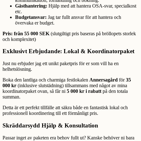
kommunikation, förhandling och bokning.
Gästhantering:
Hjälp med att hantera OSA-svar, specialkost
etc.
Budgetansvar:
Jag tar fullt ansvar för att hantera och
övervaka er budget.
Pris: från 55 000 SEK
(slutgiltigt pris baseras på bröllopets storlek
och komplexitet)
Exklusivt Erbjudande: Lokal & Koordinatorpaket
Just nu erbjuder jag ett unikt paketpris för er som vill ha en
helhetslösning.
Boka den lantliga och charmiga festlokalen
Annersagård
för
35
000 kr
(inklusive slutstädning) tillsammans med något av mina
koordinatorpaket ovan, så får ni
5 000 kr i rabatt
på den totala
summan.
Detta är ett perfekt tillfälle att säkra både en fantastisk lokal och
professionell koordinering till ett förmånligt pris.
Skräddarsydd Hjälp & Konsultation
Passar inget av paketen era behov fullt ut? Kanske behöver ni bara