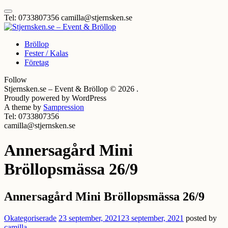
Skip
Click
to
Tel: 0733807356
camilla@stjernsken.se
to
content
toggle
navigation
Skapar minnesvärda Events & Bröllop
Bröllop
menu.
Stjernsken.se – Event & Bröllop
Fester / Kalas
Företag
Follow
Stjernsken.se – Event & Bröllop © 2026 .
Proudly powered by WordPress
A theme by
Sampression
Tel: 0733807356
camilla@stjernsken.se
Annersagård Mini
Bröllopsmässa 26/9
Annersagård Mini Bröllopsmässa 26/9
Posted
Okategoriserade
23 september, 2021
23 september, 2021
posted by
on
camilla